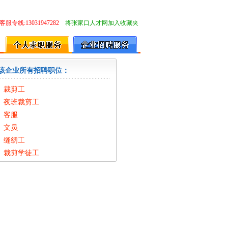
客服专线:13031947282
将张家口人才网加入收藏夹
该企业所有招聘职位：
裁剪工
夜班裁剪工
客服
文员
缝纫工
裁剪学徒工