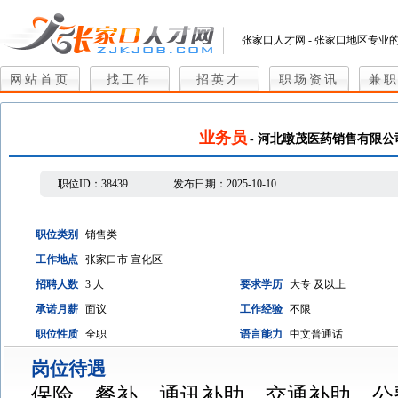
张家口人才网 - 张家口地区专业
网站首页
找工作
招英才
职场资讯
兼
业务员
- 河北暾茂医药销售有限公
职位ID：
38439
发布日期：
2025-10-10
职位类别
销售类
工作地点
张家口市 宣化区
招聘人数
3 人
要求学历
大专 及以上
承诺月薪
面议
工作经验
不限
职位性质
全职
语言能力
中文普通话
岗位待遇
保险、餐补、通讯补助、交通补助、公